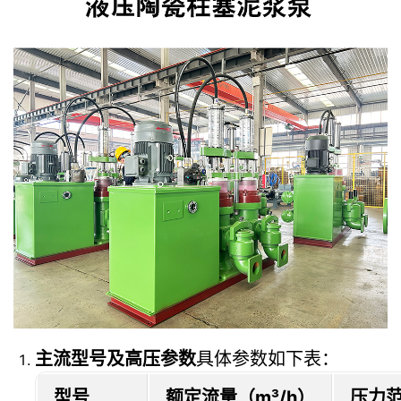
主流型号及高压参数
具体参数如下表：
型号
额定流量（m³/h）
压力范