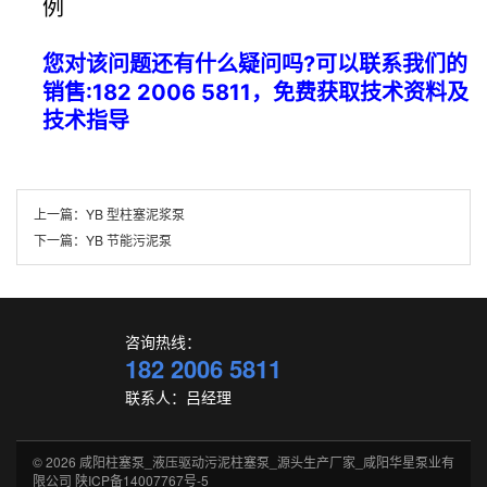
例
您对该问题还有什么疑问吗?可以联系我们的
销售:182 2006 5811，免费获取技术资料及
技术指导
上一篇：
YB 型柱塞泥浆泵
下一篇：
YB 节能污泥泵
咨询热线：
182 2006 5811
联系人：吕经理
© 2026
咸阳柱塞泵_液压驱动污泥柱塞泵_源头生产厂家_咸阳华星泵业有
限公司
陕ICP备14007767号-5