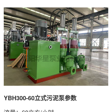
YBH300-60立式污泥泵参数