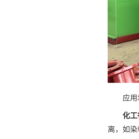
应用
化工
离，如染