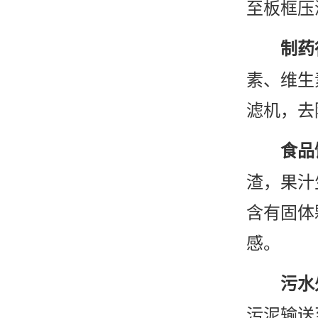
至板框压
制药
素、维生
滤机，去
食品
渣，果汁
含有固体
感。
污水
污泥输送